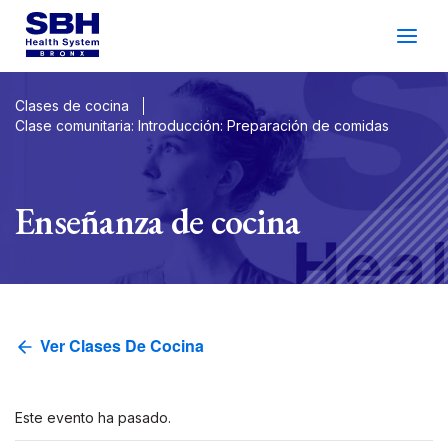
Servicios
&
Cuidado
Pacientes
&
Visitantes
Clases de cocina
Clase comunitaria: Introducción: Preparación de comidas
Bienestar Comunitario
Acerca De SBH
Enseñanza de cocina
Encontrar
a
Doctor
Hacer
un
Cita
Ver Clases De Cocina
Español
Buscar
Gala De 2026
Inicio De Sesión Del
Apoyo
Paciente
Este evento ha pasado.
Ubicaciones