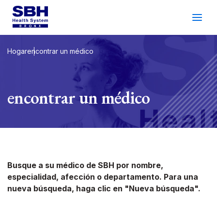
Servicios
&
Cuidado
Pacientes
&
Visitantes
Hogar
encontrar un médico
Bienestar Comunitario
encontrar un médico
Acerca De SBH
Encontrar
a
Doctor
Hacer
un
Cita
Busque a su médico de SBH por nombre,
especialidad, afección o departamento. Para una
Español
Buscar
nueva búsqueda, haga clic en "Nueva búsqueda".
Gala De 2026
Inicio De Sesión Del
Apoyo
Paciente
Ubicaciones