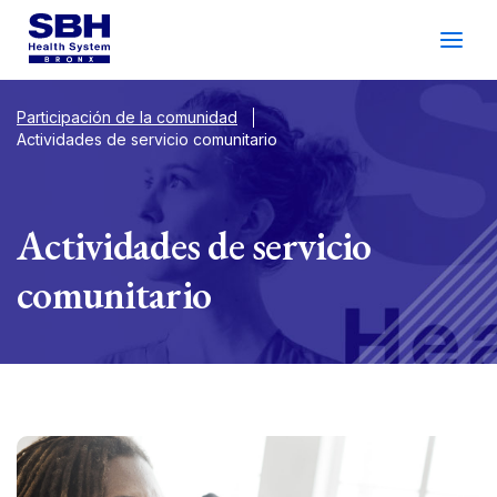
Servicios
&
Cuidado
Pacientes
&
Visitantes
Participación de la comunidad
Actividades de servicio comunitario
Bienestar Comunitario
Acerca De SBH
Actividades de servicio
Encontrar
a
Doctor
comunitario
Hacer
un
Cita
Español
Buscar
Gala De 2026
Inicio De Sesión Del
Apoyo
Paciente
Ubicaciones