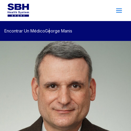
Servicios
&
Cuidado
Pacientes
&
Visitantes
Encontrar Un Médico
George Manis
Bienestar Comunitario
Acerca De SBH
Encontrar
a
Doctor
Hacer
un
Cita
Español
Buscar
Gala De 2026
Inicio De Sesión Del
Apoyo
Paciente
Ubicaciones