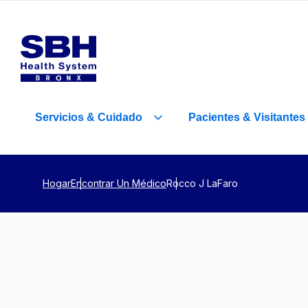
Servicios
&
Cuidado
Pacientes
&
Visitantes
Hogar
Encontrar Un Médico
Rocco J LaFaro