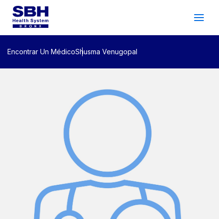
Servicios
&
Cuidado
Pacientes
&
Visitantes
Encontrar Un Médico
Shusma Venugopal
Bienestar Comunitario
Acerca De SBH
Encontrar
a
Doctor
Hacer
un
Cita
Español
Buscar
Gala De 2026
Inicio De Sesión Del
Apoyo
Paciente
Ubicaciones