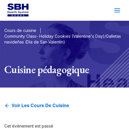
Services
&
Soins
Les Patients
&
Visiteurs
Cours de cuisine
Community Class- Holiday Cookies (Valentine's Day)/Galletas
navideñas (Día de San Valentín)
Bien-Être Communautaire
À Propos De SBH
Cuisine pédagogique
Trouver
un
Médecin
Faire
un
Rendez-Vous
Voir Les Cours De Cuisine
Espagnol
Recherche
Gala 2026
Connexion Du Patient
Soutien
Emplacements
Cet évènement est passé