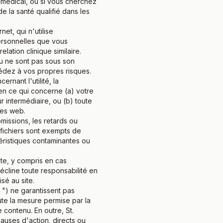
 médical, ou si vous cherchez
 la santé qualifié dans les
et, qui n'utilise
ersonnelles que vous
lation clinique similaire.
ou ne sont pas sous son
cédez à vos propres risques.
nant l'utilité, la
 en ce qui concerne (a) votre
r intermédiaire, ou (b) toute
ites web.
missions, les retards ou
s fichiers sont exempts de
éristiques contaminantes ou
te, y compris en cas
écline toute responsabilité en
sé au site.
s ") ne garantissent pas
ute la mesure permise par la
 contenu. En outre, St.
uses d'action, directs ou