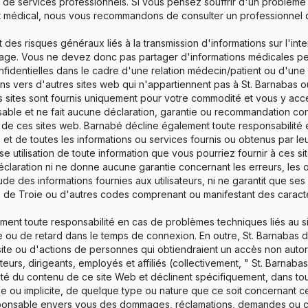
 de services professionnels. Si vous pensez souffrir d'un problème
t médical, nous vous recommandons de consulter un professionnel de
es risques généraux liés à la transmission d'informations sur l'intern
age. Vous ne devez donc pas partager d'informations médicales p
nfidentielles dans le cadre d'une relation médecin/patient ou d'une re
iens vers d'autres sites web qui n'appartiennent pas à St. Barnabas 
es sites sont fournis uniquement pour votre commodité et vous y ac
ble et ne fait aucune déclaration, garantie ou recommandation concer
u de ces sites web. Barnabé décline également toute responsabilité
b et de toutes les informations ou services fournis ou obtenus par leu
ise utilisation de toute information que vous pourriez fournir à ces s
claration ni ne donne aucune garantie concernant les erreurs, les o
ude des informations fournies aux utilisateurs, ni ne garantit que se
x de Troie ou d'autres codes comprenant ou manifestant des caract
ent toute responsabilité en cas de problèmes techniques liés au si
re ou de retard dans le temps de connexion. En outre, St. Barnabas d
 site ou d'actions de personnes qui obtiendraient un accès non autori
eurs, dirigeants, employés et affiliés (collectivement, " St. Barnaba
vité du contenu de ce site Web et déclinent spécifiquement, dans to
sse ou implicite, de quelque type ou nature que ce soit concernant ce
ponsable envers vous des dommages, réclamations, demandes ou ca