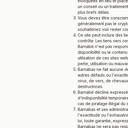
invoquées en lieu et place
un conseil ou un traitemen
plus brefs délais.
Vous devez être conscient d
généralement pas le crypt
souhaiteriez voir rester co
Ce site peut inclure des l
contrôle. Les liens vers c
Barnabé n'est pas responsa
disponibilité ou le conten
utilisation de ces sites we
perte, utilisation ou mauva
Barnabas ne fait aucune dé
autres défauts ou l'exactit
virus, de vers, de chevau
destructrices.
Barnabé décline expressém
d'indisponibilité temporai
cas de piratage illégal du
Barnabas et ses administrat
l'exactitude ou l'exhausti
loi, toute garantie, expre
Barnabas ne sera pas res