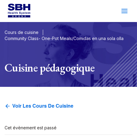
Services
&
Soins
Les Patients
&
Visiteurs
Cours de cuisine
Community Class- One-Pot Meals/Comidas en una sola olla
Bien-Être Communautaire
À Propos De SBH
Cuisine pédagogique
Trouver
un
Médecin
Faire
un
Rendez-Vous
Voir Les Cours De Cuisine
Espagnol
Recherche
Gala 2026
Connexion Du Patient
Soutien
Cet évènement est passé
Emplacements