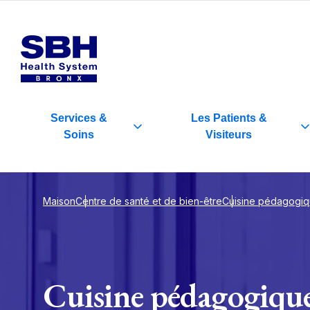
Services
&
Les Patients
&
Soins
Visiteurs
Maison
Centre de santé et de bien-être
Cuisine pédagogi
Cuisine pédagogiqu