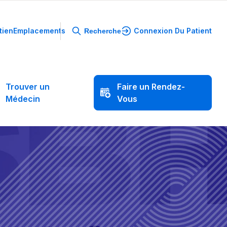
tien
Emplacements
Connexion Du Patient
Recherche
Trouver
un
Faire
un
Rendez-
Médecin
Vous