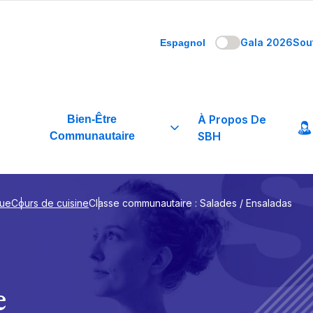
Gala 2026
Sou
Espagnol
À Propos De
Bien-Être
SBH
Communautaire
que
Cours de cuisine
Classe communautaire : Salades / Ensaladas
e