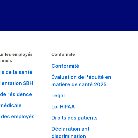
ur les employés
Conformité
onnels
Conformité
ls de la santé
Évaluation de l'équité en
rientation SBH
matière de santé 2025
de résidence
Légal
 médicale
Loi HIPAA
 des employés
Droits des patients
Déclaration anti-
discrimination