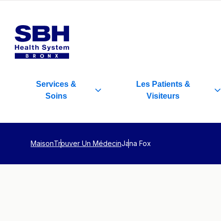
Services
&
Les Patients
&
Soins
Visiteurs
Maison
Trouver Un Médecin
Jana Fox