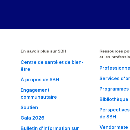
En savoir plus sur SBH
Ressources po
et les professi
Centre de santé et de bien-
Professionne
être
Services d'o
À propos de SBH
Programmes 
Engagement
communautaire
Bibliothèque
Soutien
Perspectives
de SBH
Gala 2026
Vendormate
Bulletin d'information sur