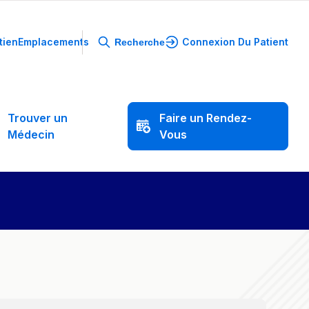
tien
Emplacements
Connexion Du Patient
Recherche
Trouver
un
Faire
un
Rendez-
Médecin
Vous