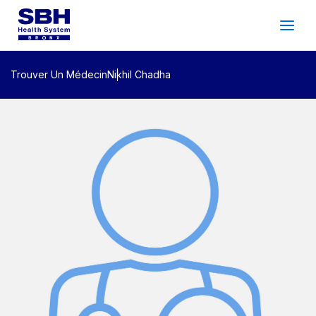
Services
&
Soins
Les Patients
&
Visiteurs
Trouver Un Médecin
Nikhil Chadha
Bien-Être Communautaire
À Propos De SBH
Trouver
un
Médecin
Faire
un
Rendez-Vous
Espagnol
Recherche
Gala 2026
Connexion Du Patient
Soutien
Emplacements