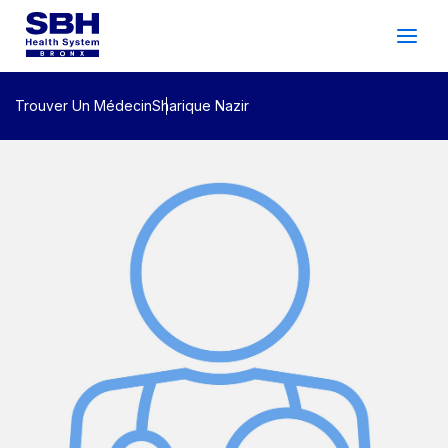
Services
&
Soins
Les Patients
&
Visiteurs
Trouver Un Médecin
Sharique Nazir
Bien-Être Communautaire
À Propos De SBH
Trouver
un
Médecin
Faire
un
Rendez-Vous
Espagnol
Recherche
Gala 2026
Connexion Du Patient
Soutien
Emplacements