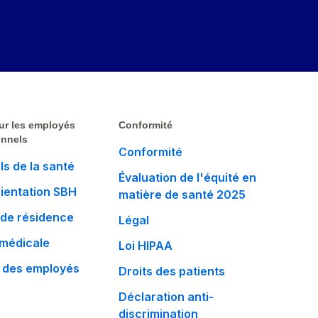
ur les employés
Conformité
onnels
Conformité
ls de la santé
Évaluation de l'équité en
rientation SBH
matière de santé 2025
de résidence
Légal
 médicale
Loi HIPAA
 des employés
Droits des patients
Déclaration anti-
discrimination