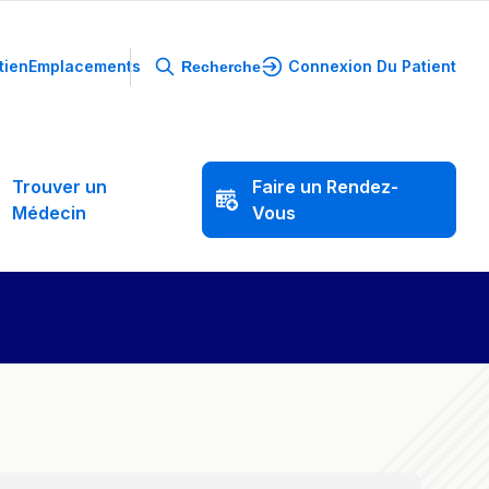
tien
Emplacements
Connexion Du Patient
Recherche
Trouver
un
Faire
un
Rendez-
Médecin
Vous