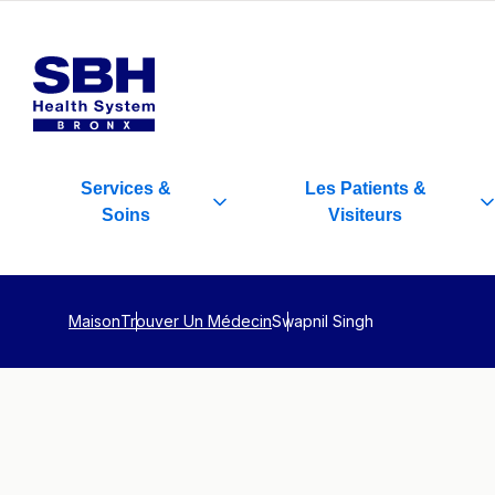
Services
&
Les Patients
&
Soins
Visiteurs
Maison
Trouver Un Médecin
Swapnil Singh