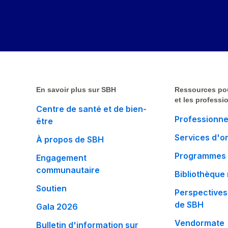
En savoir plus sur SBH
Ressources po
et les professi
Centre de santé et de bien-
Professionne
être
Services d'o
À propos de SBH
Programmes 
Engagement
communautaire
Bibliothèque
Soutien
Perspectives
de SBH
Gala 2026
Vendormate
Bulletin d'information sur